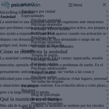
MENÚ
Menú
Psicólogos por ciudad
Inicio
/
Blog
/
Ansiedad
Especialidades
Ansiedad
Psicólogo ansiedad
La ansiedad es una respuesta normal del organismo ante situaciones
Psicólogo depresión
que percibimos como una amenaza o un reto: nos activa, nos prepara y
Psicólogo TDAH infantil
Psicólogo TCA
nos ayuda a responder. El problema aparece cuando esa activación se
Psicólogo duelo
dispara con demasiada frecuencia, dura demasiado o surge sin un
Psicólogo insomnio
peligro real, hasta condicionar el día a día.
Ver todas las especialidades
Cómo se manifiesta la ansiedad
Terapias
Terapia de pareja
La ansiedad combina tres planos. En el cuerpo: taquicardia, tensión
Psicólogo infantil
Psicólogo adultos
muscular, opresión en el pecho, mareo o problemas de sueño. En el
Psicólogo adolescentes
pensamiento: anticipación de lo peor, dar vueltas a las cosas y
Terapia familiar
Psicólogo online
dificultad para concentrarse. Y en la conducta: evitar lugares, personas
Ver todas las terapias
o situaciones que generan malestar. Esa evitación alivia a corto plazo,
Psicólogos
Recursos
pero a la larga refuerza el miedo.
Blog de psicología
Qué la mantiene en el tiempo
Tests psicológicos
Preguntas frecuentes
Más allá de lo que la origina, la ansiedad se sostiene por los círculos
Nosotros