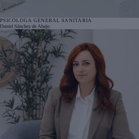
PSICÓLOGA GENERAL SANITARIA
Nº col. COPBI BI05292
Daniel Sánchez de Abajo