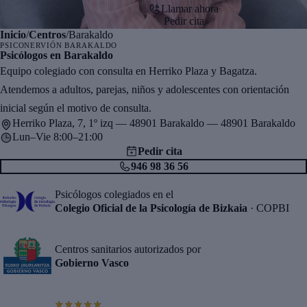
Llamar ahora
Pedir cita
Inicio
/
Centros
/
Barakaldo
PSICONERVIÓN BARAKALDO
Psicólogos en Barakaldo
Equipo colegiado con consulta en Herriko Plaza y Bagatza.
Atendemos a adultos, parejas, niños y adolescentes con orientación
inicial según el motivo de consulta.
Herriko Plaza, 7, 1º izq — 48901 Barakaldo — 48901 Barakaldo
Lun–Vie 8:00–21:00
Pedir cita
946 98 36 56
Psicólogos colegiados en el
Colegio Oficial de la Psicología de Bizkaia
· COPBI
Centros sanitarios autorizados por
Gobierno Vasco
★★★★★
★★★★★