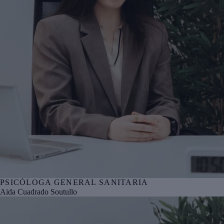
PSICÓLOGA GENERAL SANITARIA
Nº col. COPBI BI05076
Aida Cuadrado Soutullo