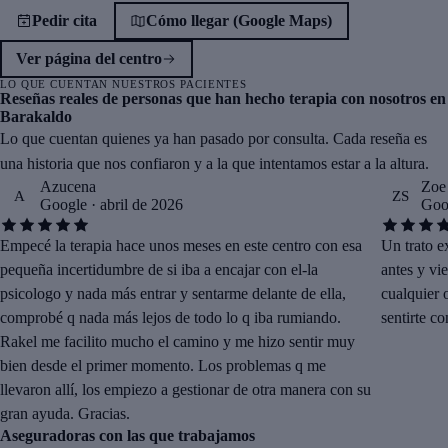
Pedir cita
Cómo llegar (Google Maps)
Ver página del centro
LO QUE CUENTAN NUESTROS PACIENTES
Reseñas reales de personas que han hecho terapia con nosotros en
Barakaldo
Lo que cuentan quienes ya han pasado por consulta. Cada reseña es
una historia que nos confiaron y a la que intentamos estar a la altura.
Azucena
Zoe
A
ZS
Google · abril de 2026
Goog
Empecé la terapia hace unos meses en este centro con esa
Un trato e
pequeña incertidumbre de si iba a encajar con el-la
antes y vi
psicologo y nada más entrar y sentarme delante de ella,
cualquier 
comprobé q nada más lejos de todo lo q iba rumiando.
sentirte c
Rakel me facilito mucho el camino y me hizo sentir muy
bien desde el primer momento. Los problemas q me
llevaron allí, los empiezo a gestionar de otra manera con su
gran ayuda. Gracias.
Aseguradoras con las que trabajamos