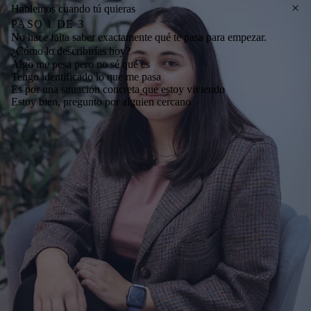
Hablemos cuando tú quieras
PASO
1
DE
3
No hace falta saber exactamente qué te pasa para empezar.
¿Cómo lo describirías hoy?
Algo me pesa pero no sé qué es
Tengo identificado lo que me pasa
Es por una situación concreta que estoy viviendo
Estoy bien, pregunto por alguien cercano