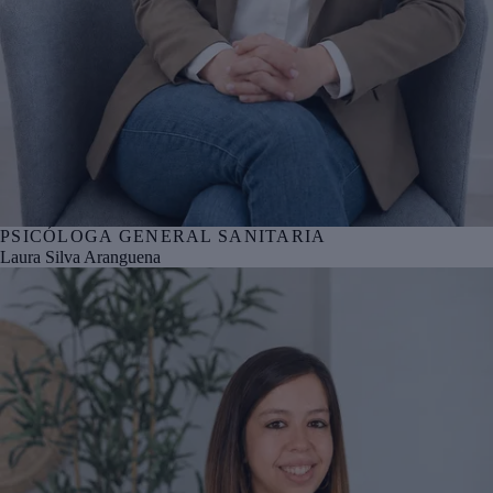
PSICÓLOGA GENERAL SANITARIA
Nº col. COPBI BI05955
Laura Silva Aranguena