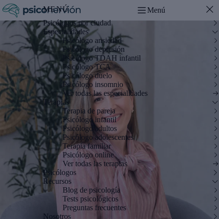
MENÚ
Menú
Psicólogos por ciudad
Especialidades
Psicólogo ansiedad
Psicólogo depresión
Psicólogo TDAH infantil
Psicólogo TCA
Psicólogo duelo
Psicólogo insomnio
Ver todas las especialidades
Terapias
Terapia de pareja
Psicólogo infantil
Psicólogo adultos
Psicólogo adolescentes
Terapia familiar
Psicólogo online
Ver todas las terapias
Psicólogos
Recursos
Blog de psicología
Tests psicológicos
Preguntas frecuentes
Nosotros