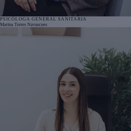
PSICÓLOGA GENERAL SANITARIA
Nº col. COPBI BI05805
Marina Torres Navascues