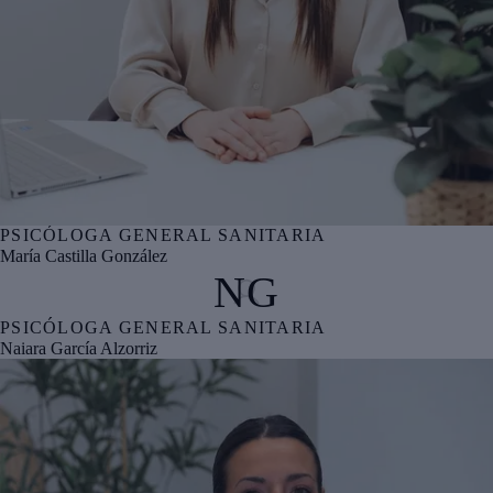
PSICÓLOGA GENERAL SANITARIA
Nº col. COPBI BI05806
María Castilla González
NG
PSICÓLOGA GENERAL SANITARIA
Nº col. COPBI BI05894
Naiara García Alzorriz