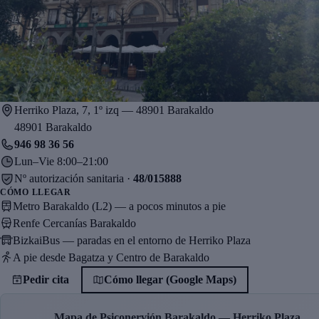
Herriko Plaza, 7, 1º izq — 48901 Barakaldo
48901 Barakaldo
946 98 36 56
Lun–Vie 8:00–21:00
Nº autorización sanitaria ·
48/015888
CÓMO LLEGAR
Metro Barakaldo (L2) — a pocos minutos a pie
Renfe Cercanías Barakaldo
BizkaiBus — paradas en el entorno de Herriko Plaza
A pie desde Bagatza y Centro de Barakaldo
Pedir cita
Cómo llegar (Google Maps)
Mapa de Psiconervión Barakaldo — Herriko Plaza