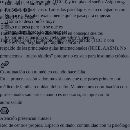
conductual para el insomnio (TCC-i) y terapia del sueño. Asignamos
Hablemos cuando tú quieras
profesional según el caso. Todos los psicólogos están colegiados con
PASO
1
DE
4
No hace falta saber exactamente qué te pasa para empezar.
número verificable.
¿Cómo lo describirías hoy?
Algo me pesa pero no sé qué es
Tengo identificado lo que me pasa
Tratamiento basado en evidencia, no en consejos sueltos
Es por una situación concreta que estoy viviendo
Trabajamos con un protocolo clínico estructurado (TCC-i) con
Estoy bien, pregunto por alguien cercano
respaldo de las principales guías internacionales (NICE, AASM). No
prometemos "trucos rápidos" porque no existen para insomnio crónico.
Coordinación con tu médico cuando hace falta
En la primera sesión valoramos si conviene que pases primero por
médico de familia o unidad del sueño. Mantenemos coordinación con
profesionales sanitarios cuando es necesario, siempre con tu
autorización.
Atención presencial cuidada
Red de centros propios. Espacio cuidado, continuidad con tu psicólogo