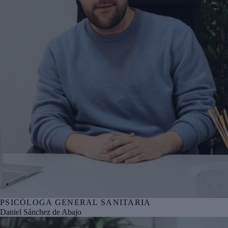
PSICÓLOGA GENERAL SANITARIA
Nº col. COPBI BI05292
Daniel Sánchez de Abajo