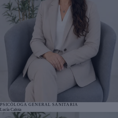
PSICÓLOGA GENERAL SANITARIA
Nº col. COP Álava AA01418
Lucía Caloia