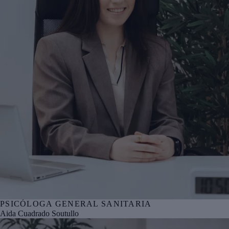
PSICÓLOGA GENERAL SANITARIA
Nº col. COPBI BI05076
Aida Cuadrado Soutullo