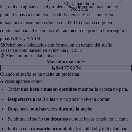
Llamar ahora
llegas al día agotado—, el problema deja de ser una mala noche
Pedir cita
puntual y pasa a condicionar todo lo demás. En Psiconervión
trabajamos el insomnio crónico con
TCC-i
(terapia cognitivo-
conductual para el insomnio), el tratamiento de primera línea según las
guías NICE y AASM.
Psicólogos colegiados con formación en terapia del sueño
Tratamiento basado en evidencia (TCC-i)
Atención presencial cuidada
Más información
944 77 03 74
Cuando el sueño se ha vuelto un problema
A veces aparece como:
Tardar
una hora o más en dormirse
mientras la cabeza no para.
Despertarse a las 3 o las 4
y no poder volver a dormir.
Despertarse
muchas veces durante la noche
.
Sentir que el sueño
no descansa
aunque hayas estado en la cama.
Ir al día con
cansancio acumulado
, irritabilidad y dificultad para