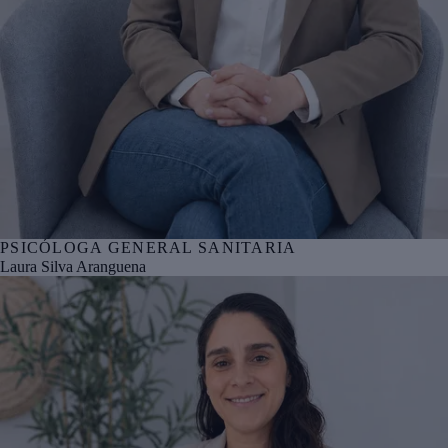
PSICÓLOGA GENERAL SANITARIA
Nº col. COPBI BI05955
Laura Silva Aranguena