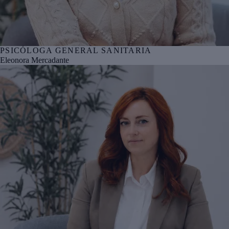
PSICÓLOGA GENERAL SANITARIA
Nº col. COPBI BI05368
Eleonora Mercadante