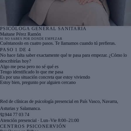
PSICÓLOGA GENERAL SANITARIA
Nº col. COPBI BI05996
Maitane Pérez Ramón
SI NO SABES POR DÓNDE EMPEZAR
Cuéntanoslo en cuatro pasos. Te llamamos cuando tú prefieras.
PASO
1
DE
4
No hace falta saber exactamente qué te pasa para empezar. ¿Cómo lo
describirías hoy?
Algo me pesa pero no sé qué es
Tengo identificado lo que me pasa
Es por una situación concreta que estoy viviendo
Estoy bien, pregunto por alguien cercano
Red de clínicas de psicología presencial en País Vasco, Navarra,
Asturias y Salamanca.
944 77 03 74
Atención presencial · Lun–Vie 8:00–21:00
CENTROS PSICONERVIÓN