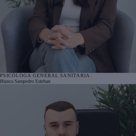
PSICÓLOGA GENERAL SANITARIA
Nº col. COP Álava AA01392
Blanca Sampedro Esteban