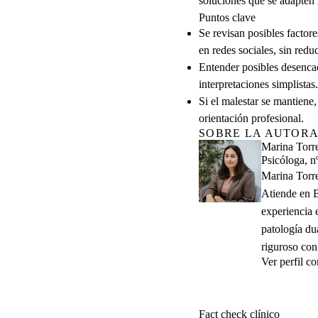
soluciones que se adapten 
Puntos clave
Se revisan posibles factor
en redes sociales, sin redu
Entender posibles desencad
interpretaciones simplistas.
Si el malestar se mantiene,
orientación profesional.
SOBRE LA AUTOR
Marina Torr
Psicóloga, n
Marina Torre
Atiende en B
experiencia 
patología du
riguroso con
Ver perfil 
Atención pres
Fact check clínico