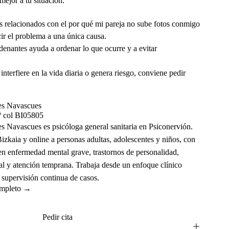
mejor a tu situación.
es relacionados con el por qué mi pareja no sube fotos conmigo
cir el problema a una única causa.
enantes ayuda a ordenar lo que ocurre y a evitar
 interfiere en la vida diaria o genera riesgo, conviene pedir
A
es Navascues
º col BI05805
s Navascues es psicóloga general sanitaria en Psiconervión.
izkaia y online a personas adultas, adolescentes y niños, con
en enfermedad mental grave, trastornos de personalidad,
al y atención temprana. Trabaja desde un enfoque clínico
 supervisión continua de casos.
completo →
Pide una consulta con nuestro equipo
encial en nuestros centros. Psicólogos colegiados.
Pedir cita