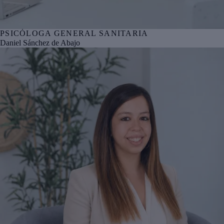
PSICÓLOGA GENERAL SANITARIA
Nº col. COPBI BI05292
Daniel Sánchez de Abajo