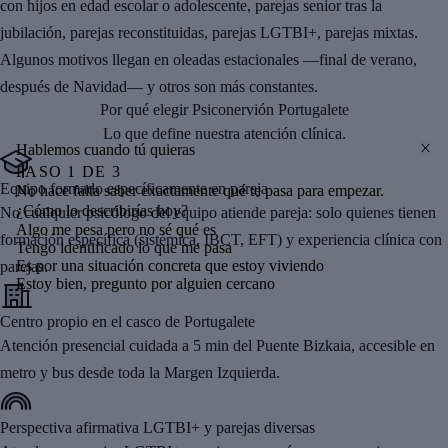
con hijos en edad escolar o adolescente, parejas senior tras la
jubilación, parejas reconstituidas, parejas LGTBI+, parejas mixtas.
Algunos motivos llegan en oleadas estacionales —final de verano,
después de Navidad— y otros son más constantes.
Por qué elegir Psiconervión Portugalete
Lo que define nuestra atención clínica.
Hablemos cuando tú quieras
PASO
1
DE
3
Equipo formado específicamente en pareja
No hace falta saber exactamente qué te pasa para empezar.
¿Cómo lo describirías hoy?
No cualquier psicólogo del equipo atiende pareja: solo quienes tienen
Algo me pesa pero no sé qué es
formación específica (sistémica, IBCT, EFT) y experiencia clínica con
Tengo identificado lo que me pasa
Es por una situación concreta que estoy viviendo
parejas.
Estoy bien, pregunto por alguien cercano
Centro propio en el casco de Portugalete
Atención presencial cuidada a 5 min del Puente Bizkaia, accesible en
metro y bus desde toda la Margen Izquierda.
Perspectiva afirmativa LGTBI+ y parejas diversas