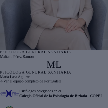
PSICÓLOGA GENERAL SANITARIA
Nº col. COPBI BI05996
Maitane Pérez Ramón
ML
PSICÓLOGA GENERAL SANITARIA
Nº col. COPBI BI06335
María Lasa Aguirre
Ver el equipo completo de Portugalete
Psicólogos colegiados en el
Colegio Oficial de la Psicología de Bizkaia
· COPBI