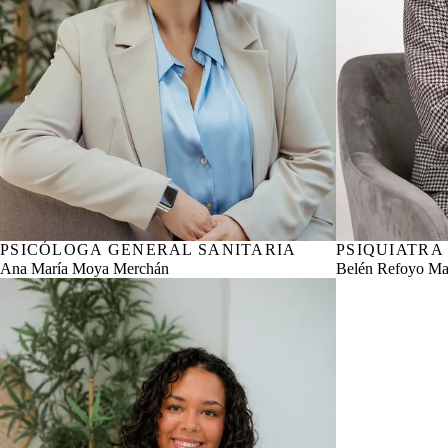
PSICÓLOGA GENERAL SANITARIA
Nº col. COPCYL CL04961
PSIQUIATRA
Nº col. ICOM
Ana María Moya Merchán
Belén Refoyo Mat