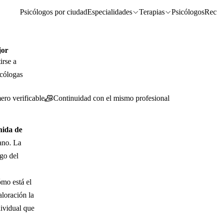
Psicólogos por ciudad
Especialidades
Terapias
Psicólogos
Rec
jor
irse a
cólogas
ero verificable
Continuidad con el mismo profesional
nida de
ano. La
go del
ómo está el
aloración la
dividual que