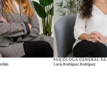
SAL 372204162
PSICÓLOGA GENERAL SA
Nº col. COPCYL CL05702
ellán
Lucía Rodríguez Rodríguez