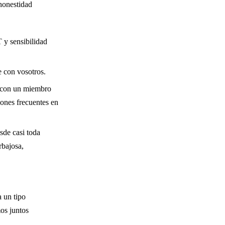
honestidad
 y sensibilidad
e con vosotros.
s con un miembro
ciones frecuentes en
esde casi toda
rbajosa,
a un tipo
mos juntos