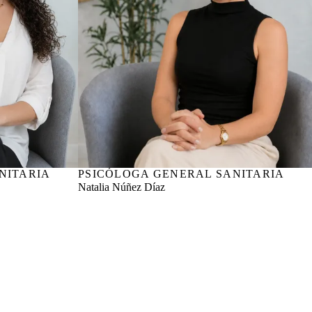
NITARIA
PSICÓLOGA GENERAL SANITARIA
Nº col. COPCYL CL06516
Natalia Núñez Díaz