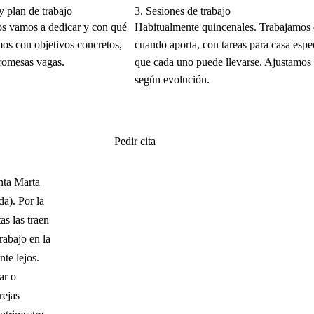
y plan de trabajo
3.
Sesiones de trabajo
s vamos a dedicar y con qué
Habitualmente quincenales. Trabajamos e
mos con objetivos concretos,
cuando aporta, con tareas para casa espe
promesas vagas.
que cada uno puede llevarse. Ajustamos 
según evolución.
Pedir cita
nta Marta
a). Por la
as las traen
abajo en la
te lejos.
ar o
rejas