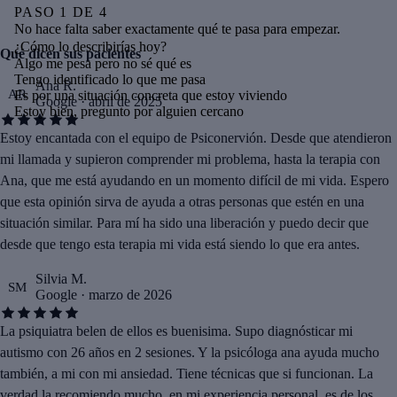
PASO
1
DE
4
No hace falta saber exactamente qué te pasa para empezar.
¿Cómo lo describirías hoy?
Qué dicen sus pacientes
Algo me pesa pero no sé qué es
Tengo identificado lo que me pasa
Ana R.
AR
Es por una situación concreta que estoy viviendo
Google · abril de 2025
Estoy bien, pregunto por alguien cercano
Estoy encantada con el equipo de Psiconervión. Desde que atendieron
mi llamada y supieron comprender mi problema, hasta la terapia con
Ana, que me está ayudando en un momento difícil de mi vida. Espero
que esta opinión sirva de ayuda a otras personas que estén en una
situación similar. Para mí ha sido una liberación y puedo decir que
desde que tengo esta terapia mi vida está siendo lo que era antes.
Silvia M.
SM
Google · marzo de 2026
La psiquiatra belen de ellos es buenisima. Supo diagnósticar mi
autismo con 26 años en 2 sesiones. Y la psicóloga ana ayuda mucho
también, a mi con mi ansiedad. Tiene técnicas que si funcionan. La
verdad la recomiendo mucho, en mi experiencia personal, es de los