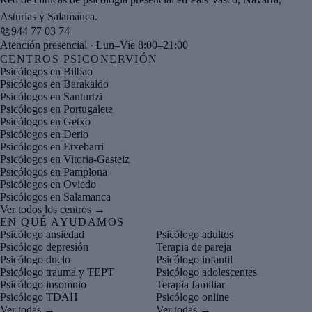
Asturias y Salamanca.
944 77 03 74
Atención presencial · Lun–Vie 8:00–21:00
CENTROS PSICONERVIÓN
Psicólogos en Bilbao
Psicólogos en Barakaldo
Psicólogos en Santurtzi
Psicólogos en Portugalete
Psicólogos en Getxo
Psicólogos en Derio
Psicólogos en Etxebarri
Psicólogos en Vitoria-Gasteiz
Psicólogos en Pamplona
Psicólogos en Oviedo
Psicólogos en Salamanca
Ver todos los centros →
EN QUÉ AYUDAMOS
Psicólogo ansiedad
Psicólogo adultos
Psicólogo depresión
Terapia de pareja
Psicólogo duelo
Psicólogo infantil
Psicólogo trauma y TEPT
Psicólogo adolescentes
Psicólogo insomnio
Terapia familiar
Psicólogo TDAH
Psicólogo online
Ver todas →
Ver todas →