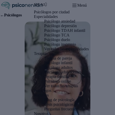
MENÚ
Menú
Psicólogos por ciudad
Se abre en una pestaña nueva
←
Psicólogos
Especialidades
Psicólogo ansiedad
Psicólogo depresión
Psicólogo TDAH infantil
Psicólogo TCA
Psicólogo duelo
Psicólogo insomnio
Ver todas las especialidades
Terapias
Terapia de pareja
Psicólogo infantil
Psicólogo adultos
Psicólogo adolescentes
Terapia familiar
Psicólogo online
Ver todas las terapias
Psicólogos
Recursos
Blog de psicología
Tests psicológicos
Preguntas frecuentes
Nosotros