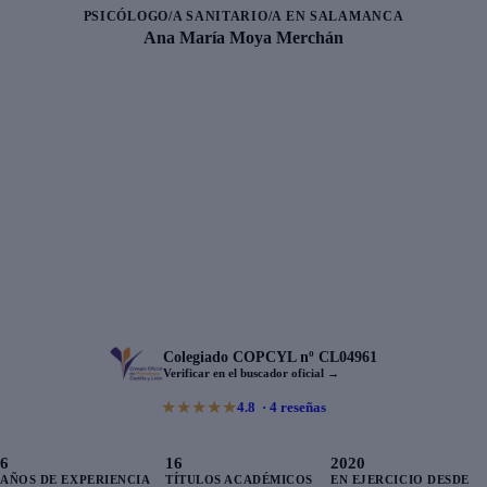
PSICÓLOGO/A SANITARIO/A EN
SALAMANCA
Ana María Moya Merchán
Colegiado
COPCYL
nº
CL04961
Verificar en el buscador oficial
→
★
★
★
★
★
4.8
· 4 reseñas
6
16
2020
AÑOS DE EXPERIENCIA
TÍTULOS ACADÉMICOS
EN EJERCICIO DESDE