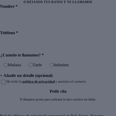
O DÉJANOS TUS DATOS Y TE LLAMAMOS
Nombre
*
Teléfono
*
¿Cuándo te llamamos?
*
Mañana
Tarde
Indistinto
+ Añadir un detalle (opcional)
He leído la
política de privacidad
y autorizo el contacto.
Pedir cita
Te llamamos pronto para confirmar la cita o resolver tus dudas.
Red de clínicas de psicología presencial en País Vasco, Navarra,