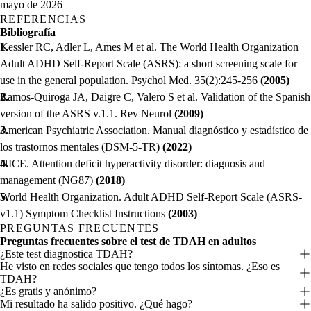
mayo de 2026
REFERENCIAS
Bibliografía
Kessler RC, Adler L, Ames M et al. The World Health Organization
Adult ADHD Self-Report Scale (ASRS): a short screening scale for
use in the general population. Psychol Med. 35(2):245-256
(2005)
Ramos-Quiroga JA, Daigre C, Valero S et al. Validation of the Spanish
version of the ASRS v.1.1. Rev Neurol
(2009)
American Psychiatric Association. Manual diagnóstico y estadístico de
los trastornos mentales (DSM-5-TR)
(2022)
NICE. Attention deficit hyperactivity disorder: diagnosis and
management (NG87)
(2018)
World Health Organization. Adult ADHD Self-Report Scale (ASRS-
v1.1) Symptom Checklist Instructions
(2003)
PREGUNTAS FRECUENTES
Preguntas frecuentes sobre el test de TDAH en adultos
¿Este test diagnostica TDAH?
He visto en redes sociales que tengo todos los síntomas. ¿Eso es
TDAH?
¿Es gratis y anónimo?
Mi resultado ha salido positivo. ¿Qué hago?