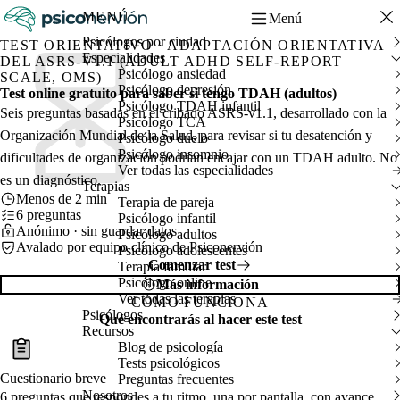
MENÚ
Menú
Psicólogos por ciudad
TEST ORIENTATIVO · ADAPTACIÓN ORIENTATIVA
Especialidades
DEL ASRS-V1.1 (ADULT ADHD SELF-REPORT
Psicólogo ansiedad
SCALE, OMS)
Psicólogo depresión
Test online gratuito para saber si tengo TDAH (adultos)
Psicólogo TDAH infantil
Seis preguntas basadas en el cribado ASRS-v1.1, desarrollado con la
Psicólogo TCA
Organización Mundial de la Salud, para revisar si tu desatención y
Psicólogo duelo
Psicólogo insomnio
dificultades de organización podrían encajar con un TDAH adulto. No
Ver todas las especialidades
es un diagnóstico.
Terapias
Menos de 2 min
Terapia de pareja
6 preguntas
Psicólogo infantil
Anónimo · sin guardar datos
Psicólogo adultos
Avalado por equipo clínico de Psiconervión
Psicólogo adolescentes
Comenzar test
Terapia familiar
Psicólogo online
Más información
Ver todas las terapias
CÓMO FUNCIONA
Psicólogos
Qué encontrarás al hacer este test
Recursos
Blog de psicología
Tests psicológicos
Cuestionario breve
Preguntas frecuentes
Nosotros
6 preguntas que respondes a tu ritmo, una por pantalla, con avance