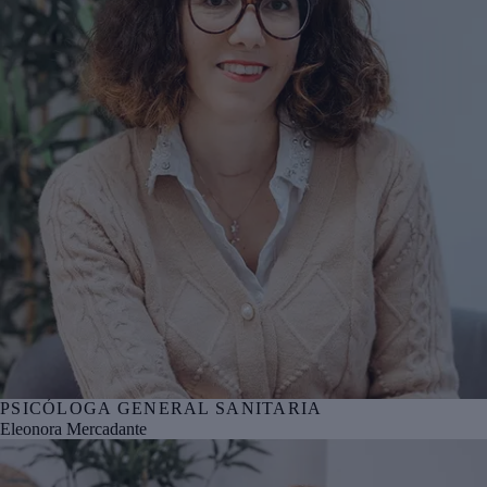
PSICÓLOGA GENERAL SANITARIA
Nº col. COPBI BI05368
Eleonora Mercadante