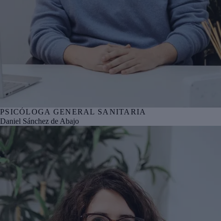
PSICÓLOGA GENERAL SANITARIA
Nº col. COPBI BI05292
Daniel Sánchez de Abajo