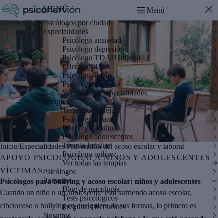
MENÚ
Menú
Psicólogos por ciudad
Especialidades
Psicólogo ansiedad
Psicólogo depresión
Psicólogo TDAH infantil
Psicólogo TCA
Psicólogo duelo
Psicólogo insomnio
Ver todas las especialidades
Terapias
Terapia de pareja
Psicólogo infantil
Psicólogo adultos
Psicólogo adolescentes
Terapia familiar
Inicio
/
Especialidades
/
Prevención del acoso escolar y laboral
Psicólogo online
APOYO PSICOLÓGICO A NIÑOS Y ADOLESCENTES
Ver todas las terapias
VÍCTIMAS
Psicólogos
Recursos
Psicólogos para bullying y acoso escolar: niños y adolescentes
Blog de psicología
Cuando un niño o un adolescente está sufriendo acoso escolar,
Tests psicológicos
ciberacoso o bullying en cualquiera de sus formas, lo primero es
Preguntas frecuentes
Nosotros