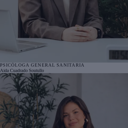
PSICÓLOGA GENERAL SANITARIA
Nº col. COPBI BI05076
Aida Cuadrado Soutullo