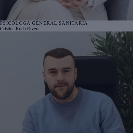
PSICÓLOGA GENERAL SANITARIA
Nº col. COPBI BI06131
Cristina Roda Rivera