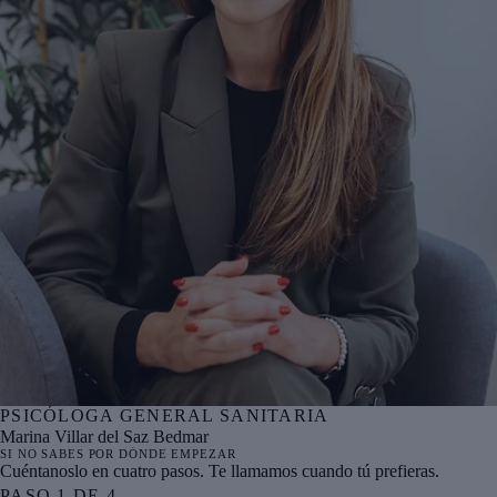
PSICÓLOGA GENERAL SANITARIA
Nº col. COPBI BI05823
Marina Villar del Saz Bedmar
SI NO SABES POR DÓNDE EMPEZAR
Cuéntanoslo en cuatro pasos. Te llamamos cuando tú prefieras.
PASO
1
DE
4