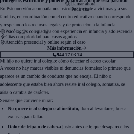
protegerle, escucharle y ponerle palabras a lo que está pasando
.
Llamar ahora
En Psiconervión acompañamos psicológicamente a víctimas y a sus
Pedir cita
familias, en coordinación con el centro educativo cuando corresponde
y respetando los recursos legales y de protección a la infancia.
Psicólog@s colegiad@s con experiencia en infancia y adolescencia
Citas con prioridad para casos agudos
Atención presencial y online según el caso
Más información
944 77 03 74
Mi hijo no quiere ir al colegio: cómo detectar el acoso escolar
A veces no hay marcas visibles ni denuncias formales: lo primero que
aparece es un cambio de conducta que no encaja. El niño o
adolescente que estaba bien ahora resiste ir al colegio, somatiza, se
aísla o cambia de carácter.
Señales que conviene mirar:
No quiere ir al colegio o al instituto
, llora al levantarse, busca
excusas para faltar.
Dolor de tripa o de cabeza
justo antes de ir, que desaparece los