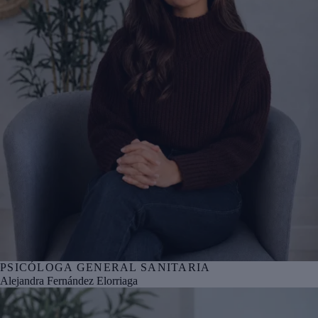
PSICÓLOGA GENERAL SANITARIA
Nº col. COPBI BI06009
Alejandra Fernández Elorriaga