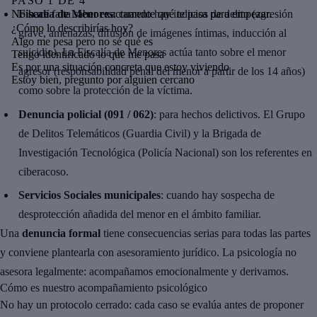
PASO
1
DE
4
No hace falta saber exactamente qué te pasa para empezar.
Fiscalía de Menores
: cuando hay indicios de delito (agresión
¿Cómo lo describirías hoy?
grave, amenazas, difusión de imágenes íntimas, inducción al
Algo me pesa pero no sé qué es
suicidio). La Fiscalía de Menores actúa tanto sobre el menor
Tengo identificado lo que me pasa
Es por una situación concreta que estoy viviendo
agresor (responsabilidad penal del menor a partir de los 14 años)
Estoy bien, pregunto por alguien cercano
como sobre la protección de la víctima.
Denuncia policial (091 / 062)
: para hechos delictivos. El Grupo
de Delitos Telemáticos (Guardia Civil) y la Brigada de
Investigación Tecnológica (Policía Nacional) son los referentes en
ciberacoso.
Servicios Sociales municipales
: cuando hay sospecha de
desprotección añadida del menor en el ámbito familiar.
Una
denuncia formal
tiene consecuencias serias para todas las partes
y conviene plantearla con asesoramiento jurídico. La psicología no
asesora legalmente: acompañamos emocionalmente y derivamos.
Cómo es nuestro acompañamiento psicológico
No hay un protocolo cerrado: cada caso se evalúa antes de proponer