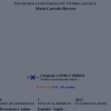
PSICÓLOGO/A SANITARIO/A EN
VITORIA-GASTEIZ
María Carcedo Herrero
Colegiado
COPBI
nº
BI06016
Verificar en el buscador oficial
→
★
★
★
★
★
4.9
· 10 reseñas
9
7
2017
AÑOS DE EXPERIENCIA
TÍTULOS ACADÉMICOS
EN EJERCICIO DESDE
Presencial y online
Español · Inglés ·