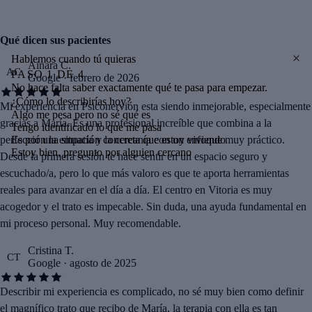
Qué dicen sus pacientes
Hablemos cuando tú quieras
Ainara C.
AC
PASO
1
DE
4
Google · febrero de 2026
No hace falta saber exactamente qué te pasa para empezar.
¿Cómo lo describirías hoy?
Mi experiencia en Psiconervión esta siendo inmejorable, especialmente
Algo me pesa pero no sé qué es
gracias a María. Es una profesional increíble que combina a la
Tengo identificado lo que me pasa
Es por una situación concreta que estoy viviendo
perfección la empatía y la cercanía con un enfoque muy práctico.
Estoy bien, pregunto por alguien cercano
Desde la primera sesión te hace sentir en un espacio seguro y
escuchado/a, pero lo que más valoro es que te aporta herramientas
reales para avanzar en el día a día. El centro en Vitoria es muy
acogedor y el trato es impecable. Sin duda, una ayuda fundamental en
mi proceso personal. Muy recomendable.
Cristina T.
CT
Google · agosto de 2025
Describir mi experiencia es complicado, no sé muy bien como definir
el magnífico trato que recibo de María, la terapia con ella es tan