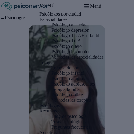
MENÚ
Menú
Psicólogos por ciudad
Se abre en una pestaña nueva
←
Psicólogos
Especialidades
Psicólogo ansiedad
Psicólogo depresión
Psicólogo TDAH infantil
Psicólogo TCA
Psicólogo duelo
Psicólogo insomnio
Ver todas las especialidades
Terapias
Terapia de pareja
Psicólogo infantil
Psicólogo adultos
Psicólogo adolescentes
Terapia familiar
Psicólogo online
Ver todas las terapias
Psicólogos
Recursos
Blog de psicología
Tests psicológicos
Preguntas frecuentes
Nosotros