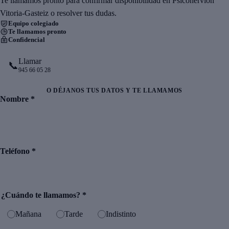
Te llamamos pronto para confirmar disponibilidad en Psiconervión
Vitoria-Gasteiz o resolver tus dudas.
Equipo colegiado
Te llamamos pronto
Confidencial
Llamar
📞
945 66 05 28
O DÉJANOS TUS DATOS Y TE LLAMAMOS
Nombre
*
Teléfono
*
¿Cuándo te llamamos?
*
Mañana
Tarde
Indistinto