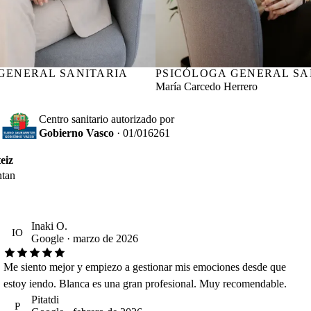
GENERAL SANITARIA
lava AA01418
PSICÓLOGA GENERAL SA
Nº col. COPBI BI06016
María Carcedo Herrero
Centro sanitario autorizado por
Gobierno Vasco
· 01/016261
eiz
ntan
Inaki O.
IO
Google · marzo de 2026
Me siento mejor y empiezo a gestionar mis emociones desde que
estoy iendo. Blanca es una gran profesional. Muy recomendable.
Pitatdi
P