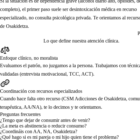
Si la situación es de dependencia grave (alcohol diario alto, opioides, d
completo), el primer paso suele ser desintoxicación médica en recurso
especializado, no consulta psicológica privada. Te orientamos al recur
de Osakidetza.
P
Lo que define nuestra atención clínica.
Enfoque clínico, no moralista
Evaluamos el patrón, no juzgamos a la persona. Trabajamos con técnic
validadas (entrevista motivacional, TCC, ACT).
Coordinación con recursos especializados
Cuando hace falta otro recurso (CSM Adicciones de Osakidetza, comu
terapéutica, AA/NA), te lo decimos y te orientamos.
Preguntas frecuentes
¿Tengo que dejar de consumir antes de venir?
¿La meta es abstinencia o reducir consumo?
¿Coordináis con AA, NA, Osakidetza?
¿Qué hago si es mi pareja o mi hijo quien tiene el problema?