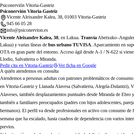
Psiconervión Vitoria-Gasteiz
Psiconervión Vitoria-Gasteiz
Vicente Aleixandre Kalea, 38, 01003 Vitoria-Gasteiz
945 66 05 28
info@psiconervion.es
Vicente Aleixandre Kalea, 38
, en Lakua.
Tranvía
Abetxuko–Angulem
Lakua) y varias líneas de
bus urbano TUVISA
. Aparcamiento en supe
OTA en gran parte del entorno. Acceso ágil desde A-1 / N-622 si viene
Llodio, Salvatierra o Miranda.
Pedir cita en Vitoria-Gasteiz
Ver ficha en Google
A quién atendemos en consulta
Atendemos a personas adultas con patrones problemáticos de consumo
en Vitoria-Gasteiz y Llanada Alavesa (Salvatierra, Alegría-Dulantzi), V
Alaveses, también desplazamientos puntuales desde Miranda de Ebro 
también a familiares preocupados (padres con hijos adolescentes, pareja
hermanos). El perfil va desde profesionales en activo con consumo de f
semana que ha escalado, hasta cuadros de dependencia con varios inte
previos.