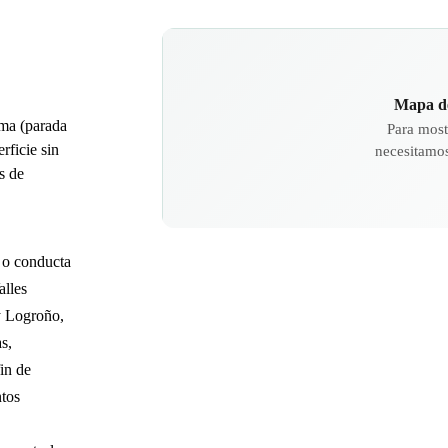
Mapa de
a (parada
Para most
rficie sin
necesitamos
s de
 o conducta
alles
y Logroño,
s,
in de
ntos