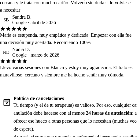
cercana y te trata con mucho cariño. Volvería sin duda si lo volviese
a necesitar
Sandra B.
SB
Google · abril de 2026
María es estupenda, muy empática y dedicada. Empezar con ella fue
una decisión muy acertada. Recomiendo 100%
Nadia D.
ND
Google · marzo de 2026
Llevo varias sesiones con Blanca y estoy muy agradecida. El trato es
maravilloso, cercano y siempre me ha hecho sentir muy cómoda.
Política de cancelaciones
Tu tiempo (y el de tu terapeuta) es valioso. Por eso, cualquier c
anulación debe hacerse con al menos
24 horas de antelación
: 
ofrecer ese hueco a otras personas que lo necesitan (muchas vece
de espera).
Aun así, si surge una urgencia o enfermedad inesperada, escríb