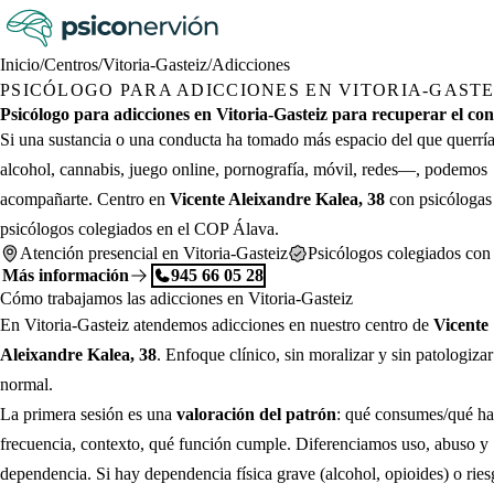
Inicio
/
Centros
/
Vitoria-Gasteiz
/
Adicciones
PSICÓLOGO PARA ADICCIONES EN VITORIA-GASTE
Psicólogo para adicciones en Vitoria-Gasteiz para recuperar el con
Si una sustancia o una conducta ha tomado más espacio del que querr
alcohol, cannabis, juego online, pornografía, móvil, redes—, podemos
acompañarte. Centro en
Vicente Aleixandre Kalea, 38
con psicólogas
psicólogos colegiados en el COP Álava.
Atención presencial en Vitoria-Gasteiz
Psicólogos colegiados con
Más información
945 66 05 28
Cómo trabajamos las adicciones en Vitoria-Gasteiz
En Vitoria-Gasteiz atendemos adicciones en nuestro centro de
Vicente
Aleixandre Kalea, 38
. Enfoque clínico, sin moralizar y sin patologizar
normal.
La primera sesión es una
valoración del patrón
: qué consumes/qué ha
frecuencia, contexto, qué función cumple. Diferenciamos uso, abuso y
dependencia. Si hay dependencia física grave (alcohol, opioides) o rie