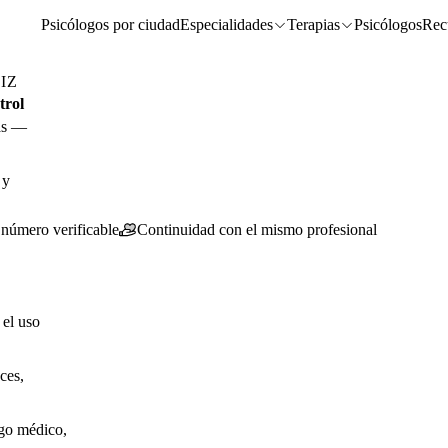
Psicólogos por ciudad
Especialidades
Terapias
Psicólogos
Rec
IZ
trol
ías —
 y
 número verificable
Continuidad con el mismo profesional
 el uso
ces,
sgo médico,