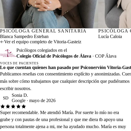
PSICÓLOGA GENERAL SANITARIA
Nº col. COP Álava AA01392
PSICÓLOGA 
Nº col. COP Á
Blanca Sampedro Esteban
Lucía Caloia
Ver el equipo completo de Vitoria-Gasteiz
Psicólogos colegiados en el
Colegio Oficial de Psicólogos de Álava
· COP Álava
VOCES DE PACIENTES
Lo que cuentan quienes han pasado por Psiconervión Vitoria-Gast
Publicamos reseñas con consentimiento explícito y anonimizadas. Cue
más sobre cómo trabajamos que cualquier descripción que pudiéramos
escribir nosotros.
Sonia D.
SD
Google · mayo de 2026
Super recomendable. Me atendió María. Por suerte lo mío no era
grabe y con pautas de una profesional y que me diera tb apoyo una
persona totalmente ajena a mi, me ha ayudado mucho. María es muy