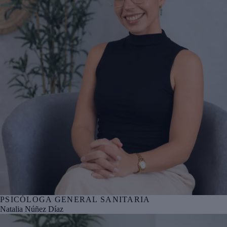
PSICÓLOGA GENERAL SANITARIA
Nº col. COPCYL CL06516
Natalia Núñez Díaz