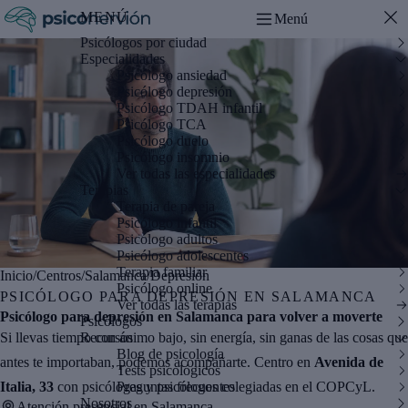
MENÚ
Menú
Psicólogos por ciudad
Especialidades
Psicólogo ansiedad
Psicólogo depresión
Psicólogo TDAH infantil
Psicólogo TCA
Psicólogo duelo
Psicólogo insomnio
Ver todas las especialidades
Terapias
Terapia de pareja
Psicólogo infantil
Psicólogo adultos
Psicólogo adolescentes
Terapia familiar
Inicio
/
Centros
/
Salamanca
/
Depresión
Psicólogo online
PSICÓLOGO PARA DEPRESIÓN EN SALAMANCA
Ver todas las terapias
Psicólogo para depresión en Salamanca para volver a moverte
Psicólogos
Si llevas tiempo con ánimo bajo, sin energía, sin ganas de las cosas que
Recursos
Blog de psicología
antes te importaban, podemos acompañarte. Centro en
Avenida de
Tests psicológicos
Italia, 33
con psicólogas y psicólogos colegiadas en el COPCyL.
Preguntas frecuentes
Nosotros
Atención presencial en Salamanca