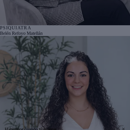
PSIQUIATRA
Nº col. ICOMSAL 372204162
Belén Refoyo Matellán
Hablemos cuando tú quieras