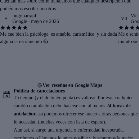
Cuentan más sobre cómo trabajamos que cualquier descripción que
pudiéramos escribir nosotros.
hugoparrapf
Vict
H
VR
Google · mayo de 2026
Goo
Me cae bien la psicóloga, es amable, carismática, y sin duda
Me e senti
alguna la recomiendo 👍
minuto sie
Ver reseñas en Google Maps
Política de cancelaciones
Tu tiempo (y el de tu terapeuta) es valioso. Por eso, cualquier
cambio o anulación debe hacerse con al menos
24 horas de
antelación
: así podemos ofrecer ese hueco a otras personas que
lo necesitan (muchas veces con lista de espera).
Aun así, si surge una urgencia o enfermedad inesperada,
escríbenos o llámanos lo antes posible y buscaremos la mejor