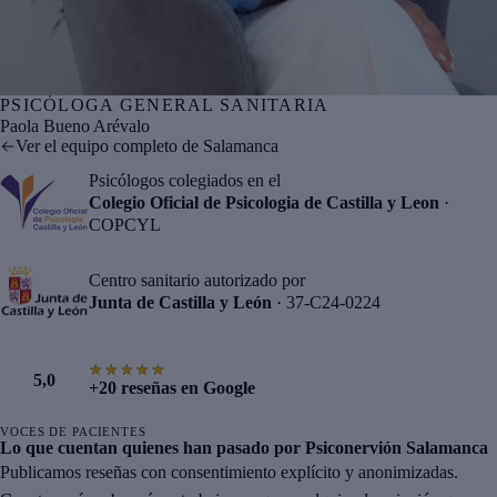
PSICÓLOGA GENERAL SANITARIA
Nº col. COPCYL CL06481
Paola Bueno Arévalo
Ver el equipo completo de Salamanca
Psicólogos colegiados en el
Colegio Oficial de Psicologia de Castilla y Leon
·
COPCYL
Centro sanitario autorizado por
Junta de Castilla y León
· 37-C24-0224
★★★★★
★★★★★
5,0
+20 reseñas en Google
VOCES DE PACIENTES
Lo que cuentan quienes han pasado por Psiconervión Salamanca
Publicamos reseñas con consentimiento explícito y anonimizadas.