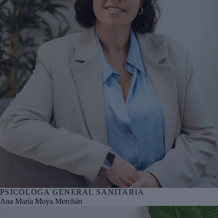
PSICÓLOGA GENERAL SANITARIA
Nº col. COPCYL CL04961
Ana María Moya Merchán