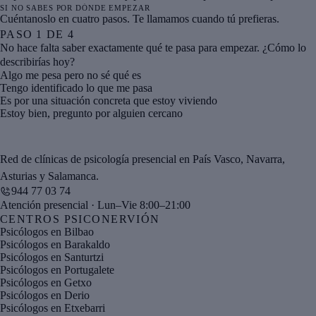
SI NO SABES POR DÓNDE EMPEZAR
ayuda.
Cuéntanoslo en cuatro pasos. Te llamamos cuando tú prefieras.
PASO
1
DE
4
No hace falta saber exactamente qué te pasa para empezar. ¿Cómo lo
describirías hoy?
Algo me pesa pero no sé qué es
Tengo identificado lo que me pasa
Es por una situación concreta que estoy viviendo
Estoy bien, pregunto por alguien cercano
Red de clínicas de psicología presencial en País Vasco, Navarra,
Asturias y Salamanca.
944 77 03 74
Atención presencial · Lun–Vie 8:00–21:00
CENTROS PSICONERVIÓN
Psicólogos en Bilbao
Psicólogos en Barakaldo
Psicólogos en Santurtzi
Psicólogos en Portugalete
Psicólogos en Getxo
Psicólogos en Derio
Psicólogos en Etxebarri