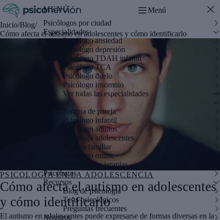
MENÚ
Menú
Psicólogos por ciudad
Inicio
/
Blog
/
Especialidades
Cómo afecta el autismo en adolescentes y cómo identificarlo
Psicólogo ansiedad
Psicólogo depresión
Psicólogo TDAH infantil
Psicólogo TCA
Psicólogo duelo
Psicólogo insomnio
Ver todas las especialidades
Terapias
Terapia de pareja
Psicólogo infantil
Psicólogo adultos
Psicólogo adolescentes
Terapia familiar
Psicólogo online
Ver todas las terapias
Psicólogos
PSICOLOGÍA EN LA ADOLESCENCIA
Recursos
Cómo afecta el autismo en adolescentes
Blog de psicología
y cómo identificarlo
Tests psicológicos
Preguntas frecuentes
El autismo en adolescentes puede expresarse de formas diversas en la
Nosotros