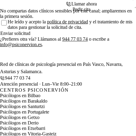
Llamar ahora
Pedir cita
No compartas datos clínicos sensibles por este canal; ampliaremos en
la primera sesión.
He leído y acepto la
política de privacidad
y el tratamiento de mis
datos para gestionar la solicitud de cita.
Enviar solicitud
¿Prefieres otra vía? Llámanos al
944 77 03 74
o escribe a
info@psiconervion.es
.
Red de clínicas de psicología presencial en País Vasco, Navarra,
Asturias y Salamanca.
944 77 03 74
Atención presencial · Lun–Vie 8:00–21:00
CENTROS PSICONERVIÓN
Psicólogos en Bilbao
Psicólogos en Barakaldo
Psicólogos en Santurtzi
Psicólogos en Portugalete
Psicólogos en Getxo
Psicólogos en Derio
Psicólogos en Etxebarri
Psicólogos en Vitoria-Gasteiz