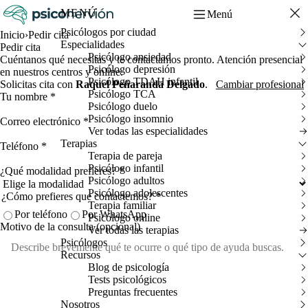
MENÚ
Menú
Psicólogos por ciudad
Inicio
›
Pedir cita
Especialidades
Pedir cita
Psicólogo ansiedad
Cuéntanos qué necesitas y te contactamos pronto. Atención presencial
Psicólogo depresión
en nuestros centros y online.
Psicólogo TDAH infantil
Solicitas cita con
Raquel Peñaranda Delgado
.
Cambiar profesional
Psicólogo TCA
Tu nombre
*
Psicólogo duelo
Psicólogo insomnio
Correo electrónico
*
Ver todas las especialidades
Terapias
Teléfono
*
Terapia de pareja
Psicólogo infantil
¿Qué modalidad prefieres?
*
Psicólogo adultos
Psicólogo adolescentes
¿Cómo prefieres que contactemos?
*
Terapia familiar
Por teléfono
Por WhatsApp
Psicólogo online
Motivo de la consulta
(opcional)
Ver todas las terapias
Psicólogos
Recursos
Blog de psicología
Tests psicológicos
Preguntas frecuentes
Nosotros