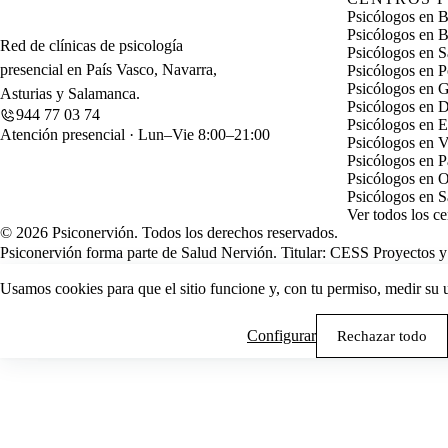
Psicólogos en B
Psicólogos en 
Red de clínicas de psicología
Psicólogos en S
presencial en País Vasco, Navarra,
Psicólogos en P
Psicólogos en 
Asturias y Salamanca.
Psicólogos en D
944 77 03 74
Psicólogos en E
Atención presencial · Lun–Vie 8:00–21:00
Psicólogos en V
Psicólogos en 
Psicólogos en 
Psicólogos en 
Ver todos los c
© 2026 Psiconervión. Todos los derechos reservados.
Psiconervión forma parte de Salud Nervión. Titular:
CESS Proyectos y 
Usamos cookies para que el sitio funcione y, con tu permiso, medir su 
Configurar
Rechazar todo