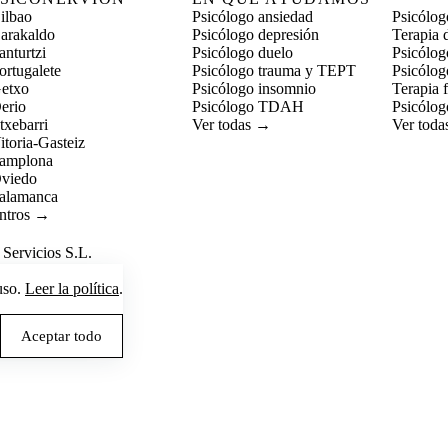
ilbao
Psicólogo ansiedad
Psicólog
Barakaldo
Psicólogo depresión
Terapia 
anturtzi
Psicólogo duelo
Psicólogo
ortugalete
Psicólogo trauma y TEPT
Psicólog
Getxo
Psicólogo insomnio
Terapia f
erio
Psicólogo TDAH
Psicólog
txebarri
Ver todas →
Ver tod
itoria-Gasteiz
Pamplona
Oviedo
Salamanca
entros →
Servicios S.L.
uso.
Leer la política
.
Aceptar todo