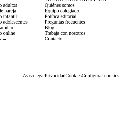
o adultos
Quiénes somos
de pareja
Equipo colegiado
 infantil
Política editorial
o adolescentes
Preguntas frecuentes
amiliar
Blog
o online
Trabaja con nosotros
as →
Contacto
Aviso legal
Privacidad
Cookies
Configurar cookies