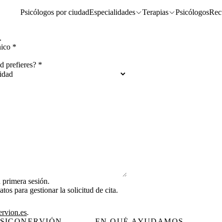
Psicólogos por ciudad
Especialidades
Terapias
Psicólogos
Rec
.
nico
*
 prefieres?
*
 primera sesión.
tos para gestionar la solicitud de cita.
rvion.es
.
PSICONERVIÓN
EN QUÉ AYUDAMOS